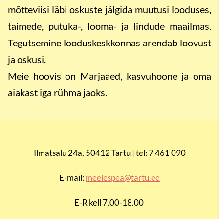
mõtteviisi läbi oskuste jälgida muutusi looduses,
taimede, putuka-, looma- ja lindude maailmas.
Tegutsemine looduskeskkonnas arendab loovust
ja oskusi.
Meie hoovis on Marjaaed, kasvuhoone ja oma
aiakast iga rühma jaoks.
Ilmatsalu 24a, 50412 Tartu | tel: 7 461 090
E-mail:
meelespea@tartu.ee
E-R kell 7.00-18.00