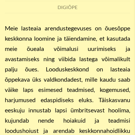
DIGIÕPE
Meie lasteaia arendustegevuses on õuesõppe
keskkonna loomine ja täiendamine, et kasutada
meie õueala võimalusi uurimiseks ja
avastamiseks ning viibida lastega võimalikult
palju õues. Looduskeskkond on lasteaia
õppekava üks valdkondadest, mille kaudu saab
väike laps esimesed teadmised, kogemused,
harjumused edaspidiseks eluks. Täiskasvanu
eeskuju innustab lapsi ümbritsevast hoolima,
kujundab nende hoiakuid ja teadmisi
loodushoiust ja arendab keskkonnahoidlikku